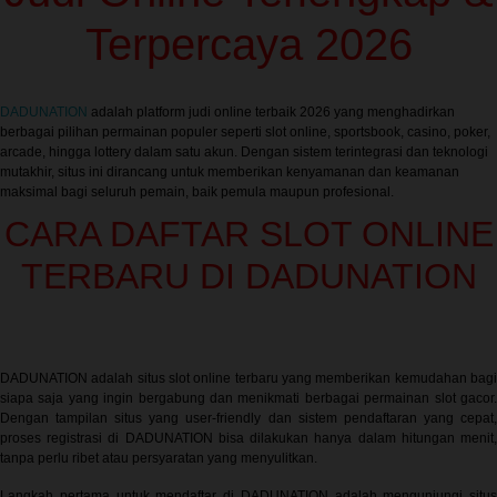
Terpercaya 2026
DADUNATION
adalah platform judi online terbaik 2026 yang menghadirkan
berbagai pilihan permainan populer seperti slot online, sportsbook, casino, poker,
arcade, hingga lottery dalam satu akun. Dengan sistem terintegrasi dan teknologi
mutakhir, situs ini dirancang untuk memberikan kenyamanan dan keamanan
maksimal bagi seluruh pemain, baik pemula maupun profesional.
CARA DAFTAR SLOT ONLINE
TERBARU DI DADUNATION
DADUNATION adalah situs slot online terbaru yang memberikan kemudahan bagi
siapa saja yang ingin bergabung dan menikmati berbagai permainan slot gacor.
Dengan tampilan situs yang user-friendly dan sistem pendaftaran yang cepat,
proses registrasi di DADUNATION bisa dilakukan hanya dalam hitungan menit,
tanpa perlu ribet atau persyaratan yang menyulitkan.
Langkah pertama untuk mendaftar di DADUNATION adalah mengunjungi situs