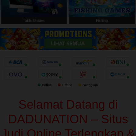
Table Games
Fishing
Selamat Datang di
DADUNATION – Situs
Judi Online Terlengkap &