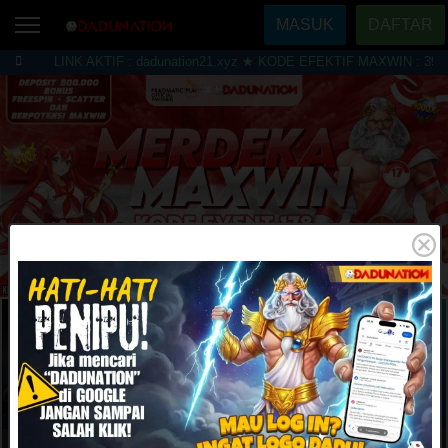
Beranda
MASUK
DAFTAR
★ LINK AKTIF : dadunation21.xyz ★ KODE EFEKTIF MAXWIN : 3
Sports
BARU
PROMO
DADUNATION: Login Situ
Live Casino
BARU
IDNPoker
BARU
Slots
PROMO
IDNLIVE
BARU
Stream N Spin
MAINKAN
DAFTAR
Arcade
PROMO
Table Games
Lottery
BARU
PROMO
IDNRaffle
Sports
IDNLIVE