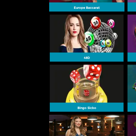
Europe Baccarat
48D
Bingo Sicbo