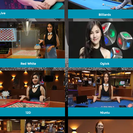
ive
Billiards
Red White
Oglok
12D
Niuniu