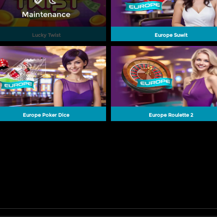
Maintenance
Lucky Twist
Europe Suwit
Europe Poker Dice
Europe Roulette 2