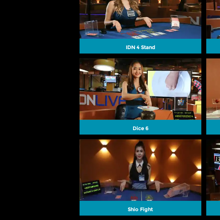
IDN 4 Stand
Dice 6
Shio Fight