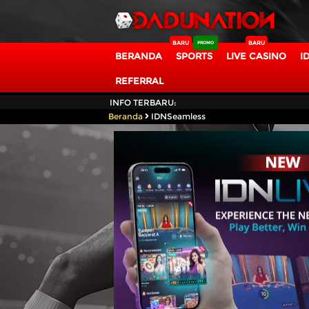
BARU
BARU
PROMO
BERANDA
SPORTS
LIVE CASINO
I
REFERRAL
INFO TERBARU:
★ LINK A
Beranda
IDNSeamless