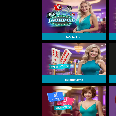
24D Jackpot
Europe Ceme