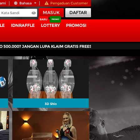
ami
Bahasa
Pengaduan Customer
DAFTAR
BARU
PROMO
LE
IDNRAFFLE
LOTTERY
PROMOSI
0? JANGAN LUPA KLAIM GRATIS FREESPIN 50X + SCATTER YANG BERPOTEN
3D Shio