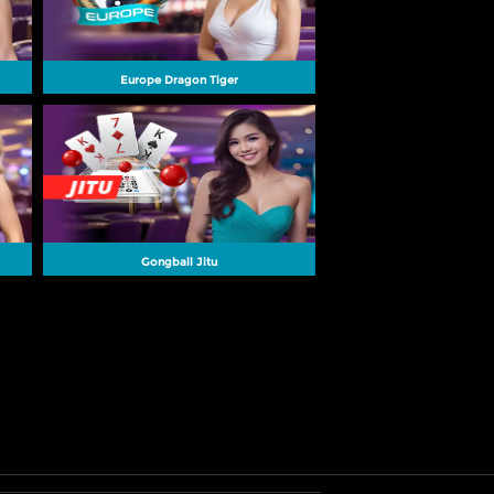
Europe Dragon Tiger
Gongball Jitu