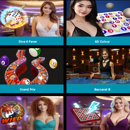
Dice 6 Fever
6D Colour
Grand Prix
Baccarat B