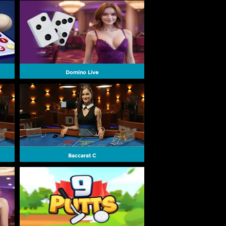
Domino Live
Baccarat C