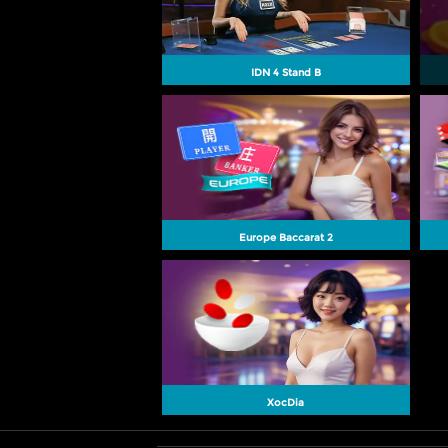
IDN 4 Stand B
Europe Baccarat 2
XocDia