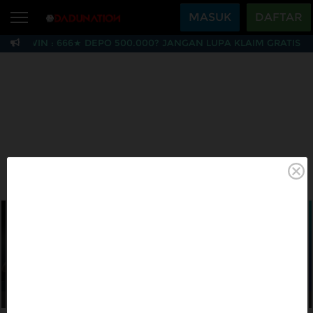
Beranda
MASUK
DAFTAR
TIF MAXWIN : 666★ DEPO 500.000? JANGAN LUPA KLAIM GRATIS 
Sports
BARU
PROMO
DADUNATION: Login Si
Live Casino
BARU
IDNPoker
BARU
Slots
PROMO
IDNLIVE
BARU
MAINKAN
DAFTAR
Stream N Spin
Arcade
PROMO
Table Games
Lottery
BARU
PROMO
Sports
IDNLIVE
IDNRaffle