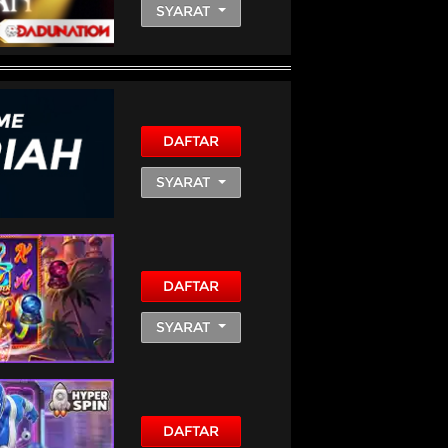
SYARAT
DAFTAR
SYARAT
DAFTAR
SYARAT
DAFTAR