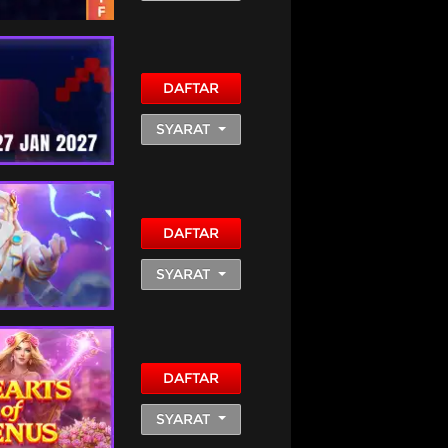
DAFTAR
SYARAT
DAFTAR
SYARAT
DAFTAR
SYARAT