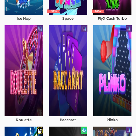
Ice Hop
Space
FlyX Cash Turbo
Roulette
Baccarat
Plinko