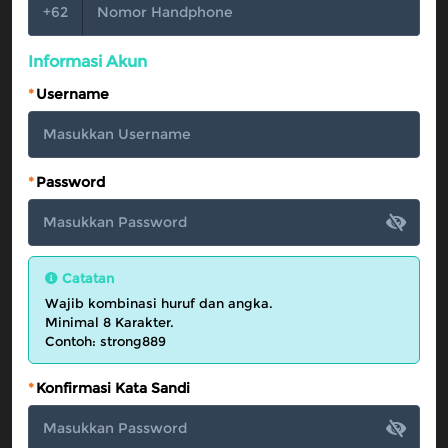
+62
Referral
Informasi Akun
Promosi
*
Username
Hubungi Kami
Live Chat
*
Password
Pengaduan Customer
Pilih Bahasa:
Catatan
Wajib kombinasi huruf dan angka.
Minimal 8 Karakter.
MASUK
DAFTAR
Contoh: strong889
*
Konfirmasi Kata Sandi
&copy; DADUNATION : Login Situs Slot Online
Gampang Menang 2026. Hak Cipta Dilindungi.