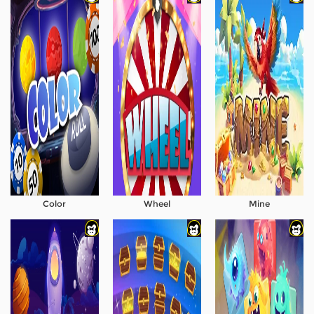
Color
Wheel
Mine