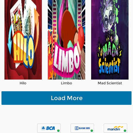
Hilo
Limbo
Mad Scientist
Load More