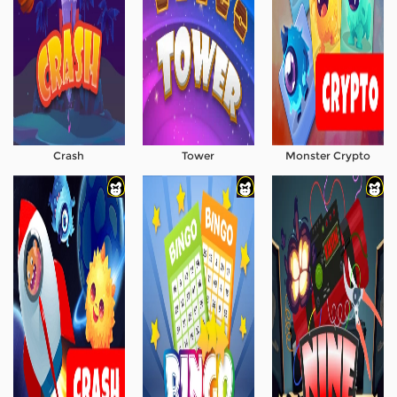
Crash
Tower
Monster Crypto