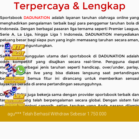
Terpercaya & Lengkap
Sportsbook
DADUNATION
adalah layanan taruhan olahraga online yan
menghadirkan pengalaman terbaik bagi para penggemar taruhan bola di
Indonesia. Dengan berbagai pasaran liga ternama seperti Premier League,
Serie A, La Liga, hingga Liga 1 Indonesia, DADUNATION menyediakan
peluang besar bagi siapa pun yang ingin memasang taruhan secara aman,
resmi, dan menguntungkan.
Salah satu keunggulan utama dari sportsbook di DADUNATION adalah
odds kompetitif yang disajikan secara real-time. Pengguna dapat
menikmati berbagai jenis taruhan seperti handicap, over/under, parlay,
hingga taruhan live yang bisa diakses langsung saat pertandingan
berlangsung. Semua fitur ini dirancang untuk memberikan sensasi
layaknya berada di arena pertandingan sesungguhnya.
DADUNATION juga bekerja sama dengan provider sportsbook terbaik dan
terpercaya yang telah berpengalaman secara global. Dengan sistem fair
play dan teknologi canggih, setiap taruhan yang Anda pasang dijamin
aman, transparan, dan bebas manipulasi. Proses transaksi deposit dan
agu*** Telah Berhasil Withdraw Sebesar 1.750.000
penarikan pun sangat cepat dan bisa dilakukan kapan saja melalui
Beranda
Daftar
Promosi
Live Chat
berbagai metode pembayaran populer di Indonesia.
Licensed