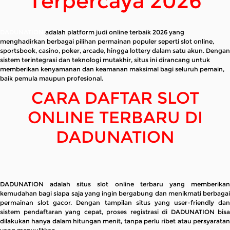
Terpercaya 2026
DADUNATION
adalah platform judi online terbaik 2026 yang
menghadirkan berbagai pilihan permainan populer seperti slot online,
sportsbook, casino, poker, arcade, hingga lottery dalam satu akun. Dengan
sistem terintegrasi dan teknologi mutakhir, situs ini dirancang untuk
memberikan kenyamanan dan keamanan maksimal bagi seluruh pemain,
baik pemula maupun profesional.
CARA DAFTAR SLOT
ONLINE TERBARU DI
DADUNATION
DADUNATION adalah situs slot online terbaru yang memberikan
kemudahan bagi siapa saja yang ingin bergabung dan menikmati berbagai
permainan slot gacor. Dengan tampilan situs yang user-friendly dan
sistem pendaftaran yang cepat, proses registrasi di DADUNATION bisa
dilakukan hanya dalam hitungan menit, tanpa perlu ribet atau persyaratan