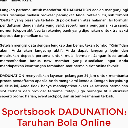
yang menyulitkan.
Langkah pertama untuk mendaftar di DADUNATION adalah mengunjungi
situs resminya melalui browser perangkat Anda. Setelah itu, klik tombol
“Daftar” yang biasanya terletak di pojok kanan atas halaman. Isi formulir
pendaftaran dengan data yang valid, seperti nama pengguna, kata sandi,
nomor telepon aktif, serta rekening bank yang digunakan untuk transaksi
deposit dan penarikan dana.
Setelah mengisi data dengan lengkap dan benar, tekan tombol “Kirim” dan
akun Anda akan langsung aktif. Anda dapat langsung login dan
melakukan deposit pertama untuk mulai bermain. Jangan lupa untuk
memanfaatkan bonus new member yang disediakan, agar Anda
mendapatkan keuntungan tambahan saat bermain slot online favorit.
DADUNATION menyediakan layanan pelanggan 24 jam untuk membantu
proses pendaftaran apabila Anda mengalami kendala. Dengan bergabung
di situs ini, Anda tidak hanya mendapatkan akses ke ratusan permainan
slot terbaru dari provider ternama, tetapi juga berbagai fitur eksklusif
seperti promo harian, event jackpot, dan sistem keamanan terbaik.
Sportsbook DADUNATION:
Taruhan Bola Online