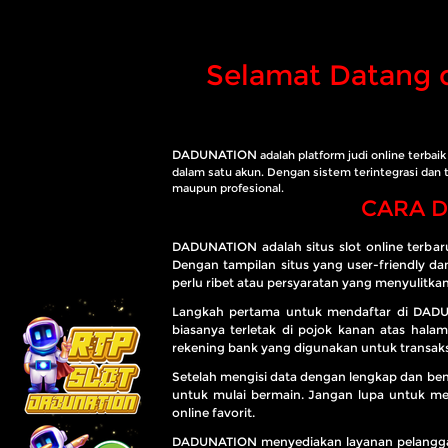
Selamat Datang 
DADUNATION
adalah platform judi online terbai
dalam satu akun. Dengan sistem terintegrasi dan
maupun profesional.
CARA D
DADUNATION adalah situs slot online terba
Dengan tampilan situs yang user-friendly da
perlu ribet atau persyaratan yang menyulitkan
Langkah pertama untuk mendaftar di DADUNA
biasanya terletak di pojok kanan atas halam
rekening bank yang digunakan untuk transaks
Setelah mengisi data dengan lengkap dan ben
untuk mulai bermain. Jangan lupa untuk m
online favorit.
DADUNATION menyediakan layanan pelanggan 