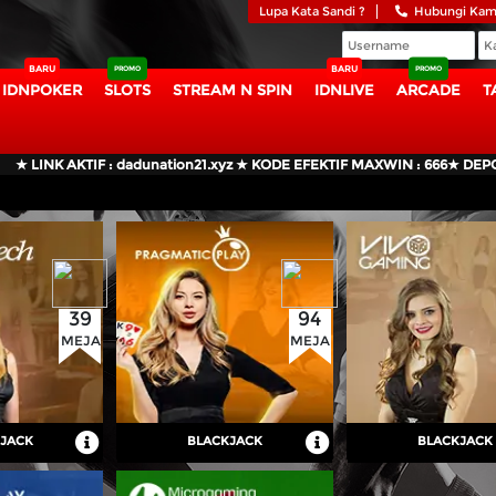
Lupa Kata Sandi ?
Hubungi Kam
BARU
BARU
PROMO
PROMO
IDNPOKER
SLOTS
STREAM N SPIN
IDNLIVE
ARCADE
T
LINK AKTIF : dadunation21.xyz ★ KODE EFEKTIF MAXWIN : 666★ DEPO 
Min
Max
Meja
Min
Max
Meja
M
2Rb
20Jt
Baccarat
5Rb
5Jt
Baccarat
5
2Rb
2Jt
Roulette
1Rb
20Jt
Roulette
1
1Rb
20Jt
Sicbo
2Rb
25Jt
Blackjack
25
10Rb
20Jt
Blackjack
10Rb
50Jt
Special Games
1
39
94
10Rb
1Jt
Wheel
1Rb
1Jt
1Rb
10Jt
Dragon Tiger
5Rb
5Jt
MEJA
MEJA
MASUK
DAFTAR
MASUK
DAFTAR
M
BALI
KEMBALI
KEMBALI
JACK
BLACKJACK
BLACKJACK
JACK
BLACKJACK
BLACKJACK
Min
Max
Meja
Min
Max