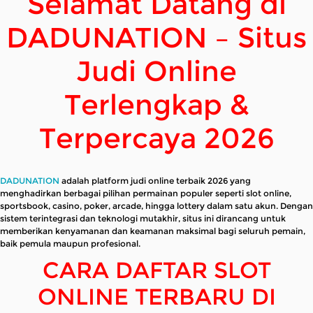
Selamat Datang di
DADUNATION – Situs
Judi Online
Terlengkap &
Terpercaya 2026
DADUNATION
adalah platform judi online terbaik 2026 yang
menghadirkan berbagai pilihan permainan populer seperti slot online,
sportsbook, casino, poker, arcade, hingga lottery dalam satu akun. Dengan
sistem terintegrasi dan teknologi mutakhir, situs ini dirancang untuk
memberikan kenyamanan dan keamanan maksimal bagi seluruh pemain,
baik pemula maupun profesional.
CARA DAFTAR SLOT
ONLINE TERBARU DI