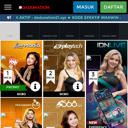
Beranda
MASUK
DAFTAR
★ LINK AKTIF : dadunation21.xyz ★ KODE EFEKTIF MAXWIN : 
Sports
BARU
PROMO
Live Casino
BARU
SICBO
WHEEL
DRAGON TIGER
FANTAN
BLACKJACK
SPECIAL GAMES
IDNPoker
BARU
Meja
Min
Max
Meja
Min
Max
Meja
Min
Max
Baccarat
5Rb
5Jt
Roulette
2Rb
20Jt
Baccarat
1Rb
5Jt
Roulette
1Rb
20Jt
Sicbo
2Rb
2Jt
Slots
PROMO
Dragon Tiger
1Rb
5Jt
Sicbo
2Rb
25Jt
Baccarat
1Rb
20Jt
Blackjack
10Rb
50Jt
Blackjack
10Rb
20Jt
Roulette
1Rb
5Jt
Wheel
1Rb
1Jt
Dragon Tiger
10Rb
1Jt
IDNLIVE
BARU
Dragon Tiger
5Rb
5Jt
Special Games
1Rb
10Jt
Sicbo
1Rb
5Jt
1
2
3
Special Games
1Rb
5Jt
Stream N Spin
DAFTAR
MASUK
DAFTAR
MASUK
MEJA
MEJA
MEJA
KEMBALI
KEMBALI
PROMO
Arcade
PROMO
SICBO
SICBO
SICBO
SICBO
Table Games
Meja
Min
Max
Meja
Min
Max
Baccarat
5Rb
5Jt
Baccarat
10Rb
5Jt
Roulette
1Rb
20Jt
Roulette
1Rb
25Jt
Lottery
BARU
PROMO
Sicbo
2Rb
25Jt
Sic Bo
1Rb
25Jt
Blackjack
10Rb
50Jt
Dragon Tiger
10Rb
10Jt
Wheel
1Rb
1Jt
Special Games
1Rb
2Jt
IDNRaffle
Dragon Tiger
5Rb
5Jt