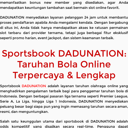
memanfaatkan bonus new member yang disediakan, agar Anda
mendapatkan keuntungan tambahan saat bermain slot online favorit.
DADUNATION menyediakan layanan pelanggan 24 jam untuk membantu
proses pendaftaran apabila Anda mengalami kendala. Dengan bergabung
di situs ini, Anda tidak hanya mendapatkan akses ke ratusan permainan
slot terbaru dari provider ternama, tetapi juga berbagai fitur eksklusif
seperti promo harian, event jackpot, dan sistem keamanan terbaik.
Sportsbook DADUNATION:
Taruhan Bola Online
Terpercaya & Lengkap
Sportsbook
DADUNATION
adalah layanan taruhan olahraga online yan
menghadirkan pengalaman terbaik bagi para penggemar taruhan bola di
Indonesia. Dengan berbagai pasaran liga ternama seperti Premier League,
Serie A, La Liga, hingga Liga 1 Indonesia, DADUNATION menyediakan
peluang besar bagi siapa pun yang ingin memasang taruhan secara aman,
resmi, dan menguntungkan.
Salah satu keunggulan utama dari sportsbook di DADUNATION adalah
odds kompetitif yang disajikan secara real-time. Pengguna dapat