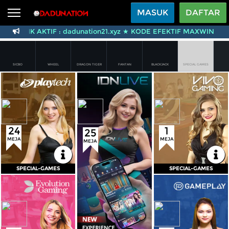
Beranda
MASUK
DAFTAR
★ LINK AKTIF : dadunation21.xyz ★ KODE EFEKTIF MAXWIN :
Sports
BARU
PROMO
Live Casino
BARU
SICBO
WHEEL
DRAGON TIGER
FANTAN
BLACKJACK
SPECIAL GAMES
IDNPoker
BARU
Meja
Min
Max
Meja
Min
Max
Meja
Min
Max
Roulette
2Rb
20Jt
Baccarat
5Rb
30Jt
Baccarat
1Rb
5Jt
Sicbo
2Rb
2Jt
Roulette
1Rb
30Jt
Slots
PROMO
Dragon Tiger
1Rb
5Jt
Baccarat
1Rb
20Jt
Blackjack
250Rb
30Jt
Blackjack
10Rb
20Jt
Roulette
1Rb
5Jt
Special Games
10Rb
30Jt
Dragon Tiger
10Rb
1Jt
IDNLIVE
BARU
Special Games
1Rb
10Jt
Sicbo
1Rb
5Jt
24
1
25
Special Games
1Rb
5Jt
Stream N Spin
DAFTAR
MASUK
DAFTAR
MASUK
MEJA
MEJA
MEJA
KEMBALI
KEMBALI
Arcade
PROMO
SPECIAL-GAMES
SPECIAL-GAMES
SPECIAL-GAMES
SPECIAL-GAMES
Table Games
Meja
Min
Max
Meja
Min
Max
Roulette
1Rb
20Jt
Baccarat
5Rb
30Jt
Baccarat
2Rb
10Jt
Sicbo
500
250Rb
Lottery
BARU
PROMO
Sicbo
2Rb
10Jt
Roulette
1Rb
300Rb
Dragon Tiger
10Rb
10Jt
Dragon Tiger
5Rb
1,9Jt
Blackjack
10Rb
20Jt
Special Games
500
1,9Jt
IDNRaffle
Wheel
1Rb
10Jt