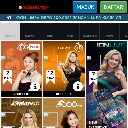
Beranda
MASUK
DAFTAR
FEKTIF MAXWIN : 666★ DEPO 500.000? JANGAN LUPA KLAIM GRAT
Sports
BARU
PROMO
Live Casino
BARU
ROULETTE
BACCARAT
SICBO
WHEEL
DRAGON TIGER
FANTAN
BLA
IDNPoker
BARU
Meja
Min
Max
Meja
Min
Max
Meja
Min
Max
Baccarat
1Rb
10Jt
Baccarat
5Rb
5Jt
Baccarat
1Rb
5Jt
Dragon Tiger
1Rb
10Jt
Roulette
1Rb
20Jt
Slots
PROMO
Dragon Tiger
1Rb
5Jt
Roulette
1Rb
10Jt
Sicbo
2Rb
25Jt
Wheel
1Rb
10Jt
Blackjack
10Rb
50Jt
Roulette
1Rb
5Jt
Special Games
1Rb
10Jt
Wheel
1Rb
1Jt
IDNLIVE
BARU
Dragon Tiger
5Rb
5Jt
Sicbo
1Rb
5Jt
2
12
7
Special Games
1Rb
5Jt
Stream N Spin
DAFTAR
MASUK
DAFTAR
MASUK
MEJA
MEJA
MEJA
KEMBALI
KEMBALI
Arcade
PROMO
ROULETTE
ROULETTE
ROULETTE
ROULETTE
Table Games
Meja
Min
Max
Meja
Min
Max
Roulette
2Rb
20Jt
Baccarat
10Rb
5Jt
Sicbo
2Rb
2Jt
Roulette
1Rb
25Jt
Lottery
BARU
PROMO
Baccarat
1Rb
20Jt
Sic Bo
1Rb
25Jt
Blackjack
10Rb
20Jt
Dragon Tiger
10Rb
10Jt
Dragon Tiger
10Rb
1Jt
Special Games
1Rb
2Jt
IDNRaffle
Special Games
1Rb
10Jt