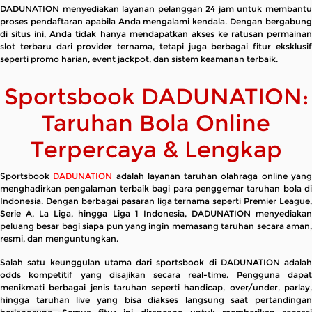
DADUNATION menyediakan layanan pelanggan 24 jam untuk membantu
proses pendaftaran apabila Anda mengalami kendala. Dengan bergabung
di situs ini, Anda tidak hanya mendapatkan akses ke ratusan permainan
slot terbaru dari provider ternama, tetapi juga berbagai fitur eksklusif
seperti promo harian, event jackpot, dan sistem keamanan terbaik.
Sportsbook DADUNATION:
Taruhan Bola Online
Terpercaya & Lengkap
Sportsbook
DADUNATION
adalah layanan taruhan olahraga online yan
menghadirkan pengalaman terbaik bagi para penggemar taruhan bola di
Indonesia. Dengan berbagai pasaran liga ternama seperti Premier League,
Serie A, La Liga, hingga Liga 1 Indonesia, DADUNATION menyediakan
peluang besar bagi siapa pun yang ingin memasang taruhan secara aman,
resmi, dan menguntungkan.
Salah satu keunggulan utama dari sportsbook di DADUNATION adalah
odds kompetitif yang disajikan secara real-time. Pengguna dapat
menikmati berbagai jenis taruhan seperti handicap, over/under, parlay,
hingga taruhan live yang bisa diakses langsung saat pertandingan