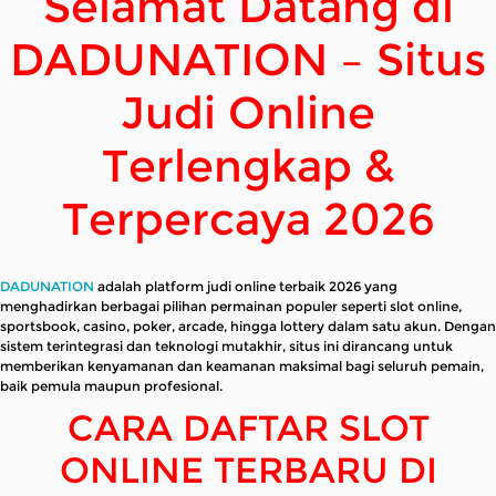
Selamat Datang di
DADUNATION – Situs
Judi Online
Terlengkap &
Terpercaya 2026
DADUNATION
adalah platform judi online terbaik 2026 yang
menghadirkan berbagai pilihan permainan populer seperti slot online,
sportsbook, casino, poker, arcade, hingga lottery dalam satu akun. Dengan
sistem terintegrasi dan teknologi mutakhir, situs ini dirancang untuk
memberikan kenyamanan dan keamanan maksimal bagi seluruh pemain,
baik pemula maupun profesional.
CARA DAFTAR SLOT
ONLINE TERBARU DI