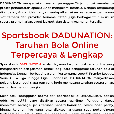
DADUNATION menyediakan layanan pelanggan 24 jam untuk membantu
proses pendaftaran apabila Anda mengalami kendala. Dengan bergabung
di situs ini, Anda tidak hanya mendapatkan akses ke ratusan permainan
slot terbaru dari provider ternama, tetapi juga berbagai fitur eksklusif
seperti promo harian, event jackpot, dan sistem keamanan terbaik.
Sportsbook DADUNATION:
Taruhan Bola Online
Terpercaya & Lengkap
Sportsbook
DADUNATION
adalah layanan taruhan olahraga online yan
menghadirkan pengalaman terbaik bagi para penggemar taruhan bola di
Indonesia. Dengan berbagai pasaran liga ternama seperti Premier League,
Serie A, La Liga, hingga Liga 1 Indonesia, DADUNATION menyediakan
peluang besar bagi siapa pun yang ingin memasang taruhan secara aman,
resmi, dan menguntungkan.
Salah satu keunggulan utama dari sportsbook di DADUNATION adalah
odds kompetitif yang disajikan secara real-time. Pengguna dapat
menikmati berbagai jenis taruhan seperti handicap, over/under, parlay,
hingga taruhan live yang bisa diakses langsung saat pertandingan