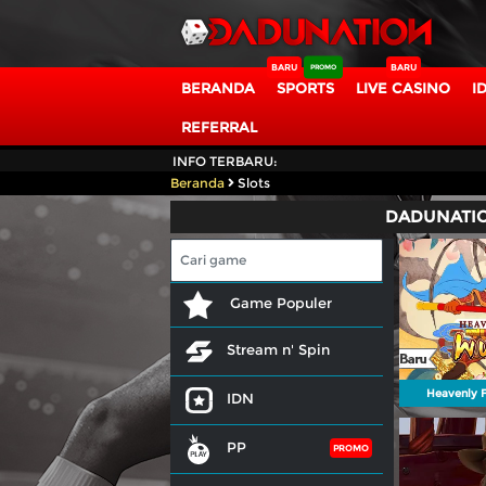
BARU
BARU
PROMO
BERANDA
SPORTS
LIVE CASINO
I
REFERRAL
INFO TERBARU:
★ LINK 
Beranda
Slots
DADUNATIO
Game Populer
Stream n' Spin
Heavenly 
IDN
PP
PROMO