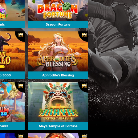
rls
Dragon Fortune
lo 5000
Aphrodite’s Blessing
nanza
Maya Temple of Fortune