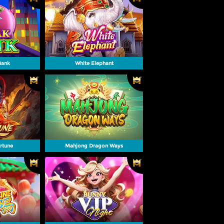
Bank
White Elephant
rtune
Mahjong Dragon Ways