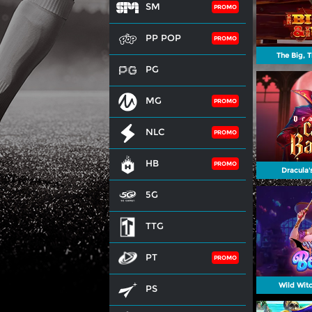
SM
PROMO
PP POP
PROMO
The Big, T
PG
MG
PROMO
NLC
PROMO
HB
PROMO
Dracula'
5G
TTG
PT
PROMO
Wild Wit
PS