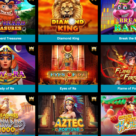
ard Treasures
Diamond King
Break the 
ady of Ra
Eyes of Ra
Flame of Fo