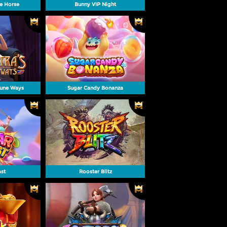
e Horse
Bunny VIP Night
tune Ways
Sugar Candy Bonanza
ast
Rooster Blitz