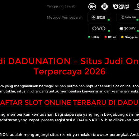
Tanggung Jawab
Metode Pembayaran
di DADUNATION – Situs Judi Onl
Terpercaya 2026
026 yang menghadirkan berbagai pilihan permainan populer seperti slot online, spor
i mutakhir, situs ini dirancang untuk memberikan kenyamanan dan keamanan maks
AFTAR SLOT ONLINE TERBARU DI DAD
yang memberikan kemudahan bagi siapa saja yang ingin bergabung dan me
endaftaran yang cepat, proses registrasi di DADUNATION bisa dilakukan han
N adalah mengunjungi situs resminya melalui browser perangkat Anda. Se