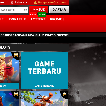
ami
Bahasa
Pengaduan Customer
DAFTAR
BARU
PROMO
LE
IDNRAFFLE
LOTTERY
PROMOSI
00? JANGAN LUPA KLAIM GRATIS FREESPIN 50X + SCATTER YANG BERPOTE
SLOTS
ne Ox
GAME TERBARU