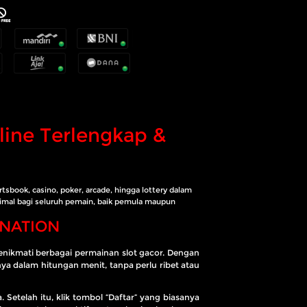
ine Terlengkap &
tsbook, casino, poker, arcade, hingga lottery dalam
imal bagi seluruh pemain, baik pemula maupun
UNATION
nikmati berbagai permainan slot gacor. Dengan
ya dalam hitungan menit, tanpa perlu ribet atau
telah itu, klik tombol “Daftar” yang biasanya