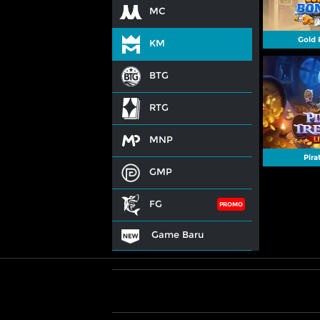
MC
Gold 
KM
BTG
RTG
MNP
Pira
GMP
FG
PROMO
Game Baru