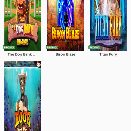
The Dog Bank Megaways
Bison Blaze
Titan Fury